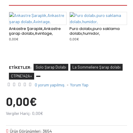
Ankastre Şaraplık,Ankastre
Puro dolabı,puro saklama
Ş
şarap dolabı,Avintage,
dolabı,humidor,
d
0,00€
0,00€
0
ETIKETLER:
Solo Şarap Dolabı
La Sommeliere Şarap dolabı
CTPNE142A+
0 yorum yapılmış.
-
Yorum Yap
0,00€
Vergiler Hariç: 0,00€
Ürün Görünümleri: 3654