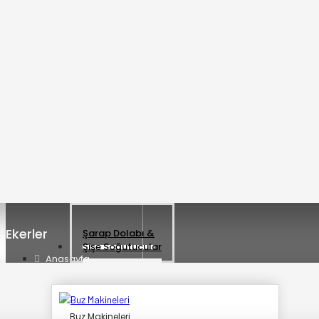
Oylama
Kötü
İyi
DEVAM
Ekerler
Şarap Dolabı &
Şişe Soğutucular
Anasayfa
Hakkımızda
Fırın&
Referanslar
Fırın Ekipmanları
İletişim
Buz Makineleri