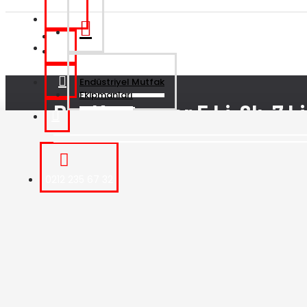
İletişim
Bar Konteyner,5 Li, 6lı ,7 Li,
Endüstriyel Mutfak
Ekipmanları
Bar Konteyner,5 Li, 6lı ,7 Li
0212 235 67 32