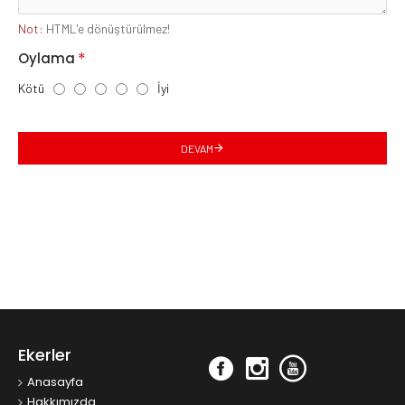
Not:
HTML'e dönüştürülmez!
Oylama
Kötü
İyi
DEVAM
Ekerler
Anasayfa
Hakkımızda