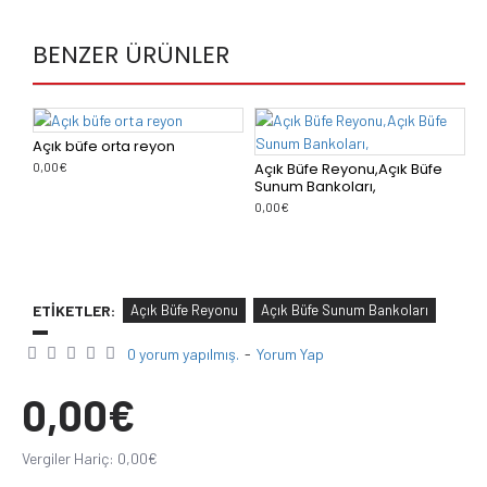
BENZER ÜRÜNLER
Açık büfe orta reyon
0,00€
Açık Büfe Reyonu,Açık Büfe
A
Sunum Bankoları,
S
0,00€
0
ETIKETLER:
Açık Büfe Reyonu
Açık Büfe Sunum Bankoları
0 yorum yapılmış.
-
Yorum Yap
0,00€
Vergiler Hariç: 0,00€