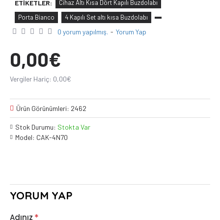
ETIKETLER:
Cihaz Altı Kısa Dört Kapılı Buzdolabı
Porta Bianco
4 Kapılı Set altı kısa Buzdolabı
0 yorum yapılmış.
-
Yorum Yap
0,00€
Vergiler Hariç: 0,00€
Ürün Görünümleri: 2462
Stok Durumu:
Stokta Var
Model:
CAK-4N70
YORUM YAP
Adınız