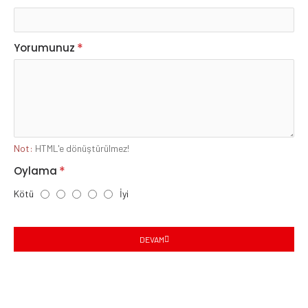
Yorumunuz
Not:
HTML'e dönüştürülmez!
Oylama
Kötü
İyi
DEVAM