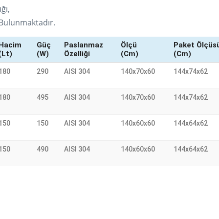
ğı,
 Bulunmaktadır.
Hacim
Güç
Paslanmaz
Ölçü
Paket Ölçüs
(Lt)
(W)
Özelliği
(cm)
(cm)
180
290
AISI 304
140x70x60
144x74x62
180
495
AISI 304
140x70x60
144x74x62
150
150
AISI 304
140x60x60
144x64x62
150
490
AISI 304
140x60x60
144x64x62