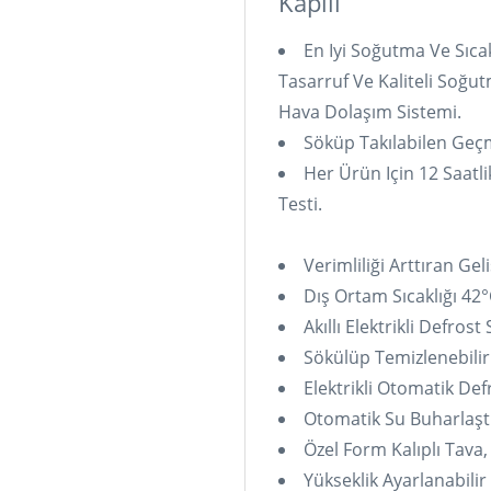
Kapılı
En Iyi Soğutma Ve Sıca
Tasarruf Ve Kaliteli Soğu
Hava Dolaşım Sistemi.
Söküp Takılabilen Geçm
Her Ürün Için 12 Saatli
Testi.
Verimliliği Arttıran Gel
Dış Ortam Sıcaklığı 42
Akıllı Elektrikli Defrost
Sökülüp Temizlenebilir
Elektrikli Otomatik Def
Otomatik Su Buharlaşt
Özel Form Kalıplı Tava,
Yükseklik Ayarlanabili