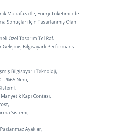
klık Muhafaza Ile, Enerji Tüketiminde
tma Sonuçları Için Tasarlanmış Olan
eli Özel Tasarım Tel Raf.
k Gelişmiş Bilgisayarlı Performans
işmiş Bilgisayarlı Teknoloji,
°C - %65 Nem,
 Sistemi,
 Manyetik Kapı Contası,
rost,
ırma Sistemi,
r Paslanmaz Ayaklar,