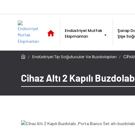
Endüstriyel Mutfak
Şarap Do
Ekipmanları
Şişe Soğ
Cihaz 
Endüstriyel Tip Soğutucular Ve Buzdolapları
Cihaz Altı 2 Kapılı Buzdolab