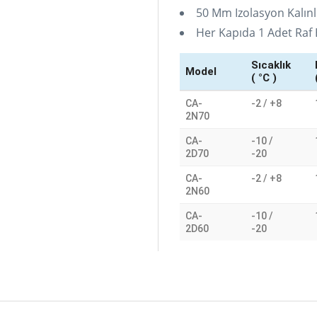
50 Mm Izolasyon Kalınlı
Her Kapıda 1 Adet Raf
Sıcaklık
Model
( °C )
CA-
-2 / +8
2N70
CA-
-10 /
2D70
-20
CA-
-2 / +8
2N60
CA-
-10 /
2D60
-20