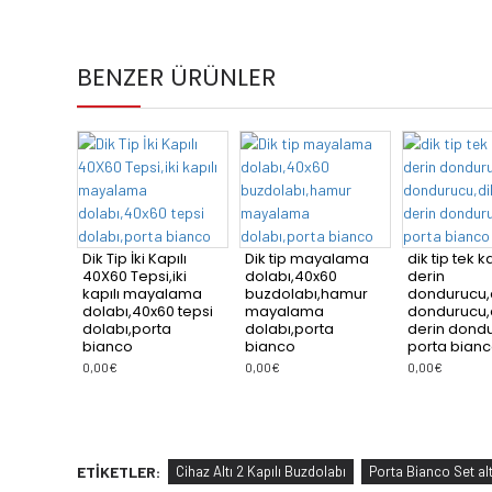
BENZER ÜRÜNLER
ip 2 kapılı mix
Dik Tip İki Kapılı
Dik tip mayalama
dik ti
olabı,mix
40X60 Tepsi,iki
dolabı,40x60
derin
olabı,dondurucu
kapılı mayalama
buzdolabı,hamur
dond
rmal soğutma
dolabı,40x60 tepsi
mayalama
dondu
arada,porta
dolabı,porta
dolabı,porta
derin
co
bianco
bianco
porta
€
0,00€
0,00€
0,00€
ETIKETLER:
Cihaz Altı 2 Kapılı Buzdolabı
Porta Bianco Set al