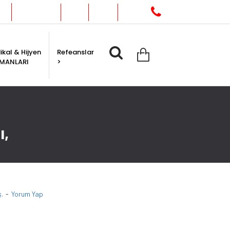
0212 235 67 32
da
İletişim
kal & Hijyen
Refeanslar
PMANLARI
>
ı,
.
-
Yorum Yap