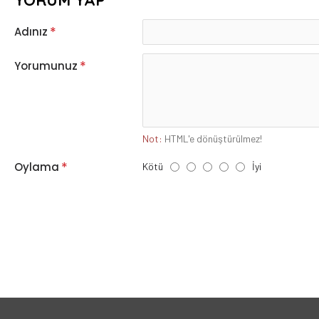
YORUM YAP
Adınız
Yorumunuz
Not:
HTML'e dönüştürülmez!
Oylama
Kötü
İyi