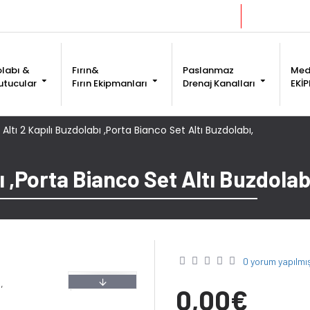
info@ekerlermutfak.com
Hakkımız
labı &
Fırın&
Paslanmaz
Medi
utucular
Fırın Ekipmanları
Drenaj Kanalları
EKİ
Altı 2 Kapılı Buzdolabı ,Porta Bianco Set Altı Buzdolabı,
ı ,Porta Bianco Set Altı Buzdolab
0 yorum yapılmış
0,00€