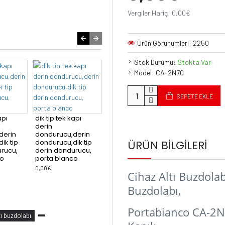
Vergiler Hariç: 0,00€
Ürün Görünümleri: 2250
Stok Durumu:
Stokta Var
Model:
CA-2N70
SEPETE EKLE
p tek kapı
dik tip tek kapı
derin
urucu,derin
dondurucu,derin
rucu,dik tip
dondurucu,dik tip
ÜRÜN BILGILERI
 dondurucu,
derin dondurucu,
 bianco
porta bianco
0,00€
Cihaz Altı Buzdolabı
Buzdolabı,
Portabianco CA-2N7
tı buzdolabı