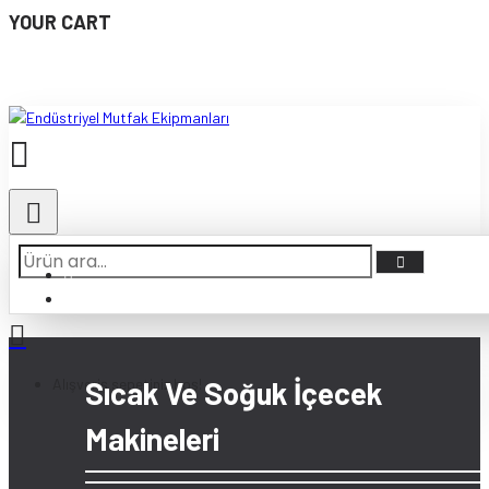
YOUR CART
Sıcak Ve Soğuk İçecek Makineleri
Alışveriş sepetiniz boş!
Sıcak Ve Soğuk İçecek
Makineleri